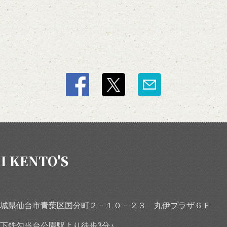
I KENTO'S
城県仙台市青葉区国分町２－１０－２３ 丸伊プラザ６Ｆ
下鉄勾当台公園駅より徒歩3分♪