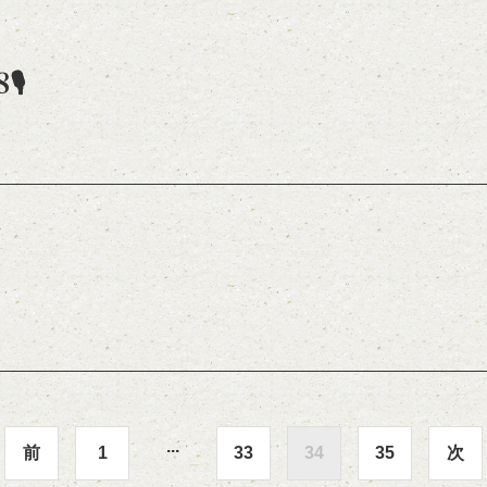
🎙
...
前
1
33
34
35
次