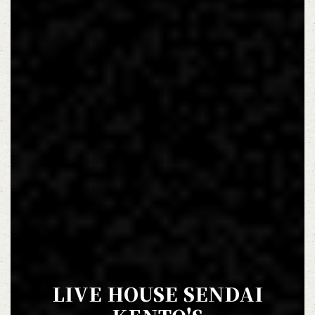
この店舗情報をシェアする
LIVE HOUSE SENDAI KENTO'S
LIVE HOUSE SENDAI
宮城県仙台市青葉区国分町２－１０－２３ 丸伊プラザ６Ｆ
https://kentos-sendai.owst.jp/