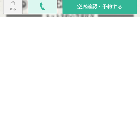
RESERVATION
空席確認・予約する
送る
ネット予約の空席状況
土
日
月
火
水
木
金
08/08
08/09
08/10
08/11
08/12
08/13
08/14
TEL
休
◎
◎
◎
◎
◎
08/15
08/16
08/17
08/18
08/19
08/20
08/21
◎
休
◎
◎
◎
◎
◎
◎
即予約可
□
リクエスト予約可
TEL
要問い合わせ
×
予約不可
休
定休日
その他の日付を見る