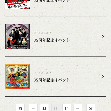
35周年記念イベント
お知らせ | LIVE HOUSE SENDAI KENTO'S
宮城県仙台市青葉区国分町２－１０－２３ 丸伊プラザ６Ｆ
https://kentos-sendai.owst.jp/blogs
お店情報をコピー
2020/02/07
35周年記念イベント
閉じる
2020/02/07
35周年記念イベント
...
...
前
32
33
34
次