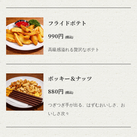
フライドポテト
990円
(税込)
高級感溢れる贅沢なポテト
この店舗情報をシェアする
ポッキー＆ナッツ
料理 | LIVE HOUSE SENDAI KENTO'S
宮城県仙台市青葉区国分町２－１０－２３ 丸伊プラザ６Ｆ
880円
(税込)
https://kentos-sendai.owst.jp/foods
つぎつぎ手が出る、はずむおいしさ、お
お店情報をコピー
いしさ次々