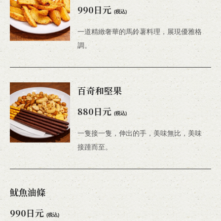
990日元
(税込)
一道精緻奢華的馬鈴薯料理，展現優雅格
調。
百奇和堅果
この店舗情報をシェアする
880日元
(税込)
烹飪 | LIVE HOUSE SENDAI KENTO'S
宮城県仙台市青葉区国分町２－１０－２３ 丸伊プラザ６Ｆ
一隻接一隻，伸出的手，美味無比，美味
https://kentos-sendai.owst.jp/foods
接踵而至。
お店情報をコピー
魷魚油條
990日元
(税込)