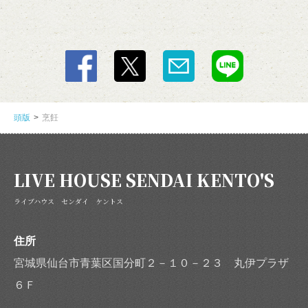
頭版
烹飪
LIVE HOUSE SENDAI KENTO'S
ライブハウス センダイ ケントス
住所
宮城県仙台市青葉区国分町２－１０－２３ 丸伊プラザ
６Ｆ