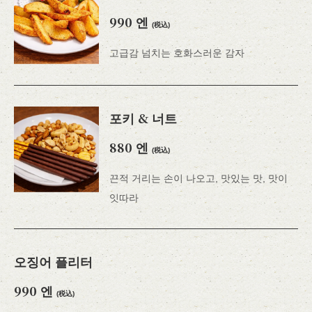
990 엔
(税込)
고급감 넘치는 호화스러운 감자
포키 & 너트
この店舗情報をシェアする
880 엔
(税込)
요리 | LIVE HOUSE SENDAI KENTO'S
끈적 거리는 손이 나오고, 맛있는 맛, 맛이
宮城県仙台市青葉区国分町２－１０－２３ 丸伊プラザ６Ｆ
https://kentos-sendai.owst.jp/foods
잇따라
お店情報をコピー
오징어 플리터
990 엔
(税込)