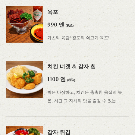
육포
990 엔
(税込)
가츠와 육감! 왕도의 쇠고기 육포!!
치킨 너겟 & 감자 칩
1100 엔
(税込)
밖은 바삭하고, 치킨은 촉촉한 육질의 높
은, 치킨 그 자체의 맛을 즐길 수 있는 너겟
감자 튀김