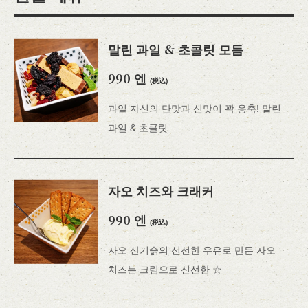
말린 과일 & 초콜릿 모듬
990 엔
(税込)
과일 자신의 단맛과 신맛이 꽉 응축! 말린
과일 & 초콜릿
자오 치즈와 크래커
990 엔
(税込)
자오 산기슭의 신선한 우유로 만든 자오
치즈는 크림으로 신선한 ☆