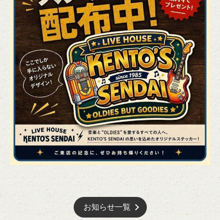
🎸 | LIVE HOUSE SENDAI KENTO'S
宮城県仙台市青葉区国分町２－１０－２３ 丸伊プラザ６Ｆ
https://kentos-sendai.owst.jp/blogs/3456088
お店情報をコピー
閉じる
お知らせ一覧