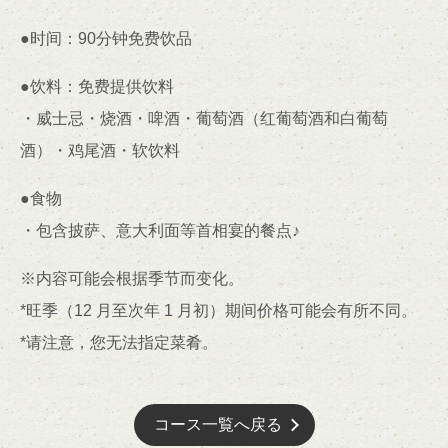
●时间：90分钟免费饮品
●饮料：免费提供饮料
・威士忌・烧酒・啤酒・葡萄酒（红葡萄酒和白葡萄
酒）・鸡尾酒・软饮料
●食物
この店舗情報をシェアする
・包含披萨、意大利面等首相宴的餐点♪
[团体] 派对套餐★每人 6,600 日元♪90 分钟无限畅饮 + 含餐
※内容可能会根据季节而变化。
点♪ | LIVE HOUSE SENDAI KENTO'S
*旺季（12 月至次年 1 月初）期间价格可能会有所不同。
宮城県仙台市青葉区国分町２－１０－２３ 丸伊プラザ６Ｆ
https://kentos-sendai.owst.jp/courses/170953948
*请注意，您无法指定菜肴。
お店情報をコピー
コース一覧へ戻る