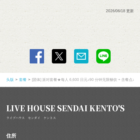
2026/06/18 更新
閉じる
头版
套餐
[团体] 派对套餐★每人 6,600 日元♪90 分钟无限畅饮 + 含餐点♪
LIVE HOUSE SENDAI KENTO'S
ライブハウス センダイ ケントス
住所